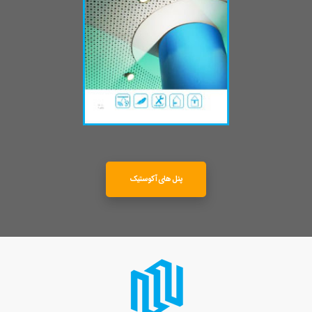
پنل های آکوستیک
1.7 MB
حجم :
دانلود
پنل های آکوستیک