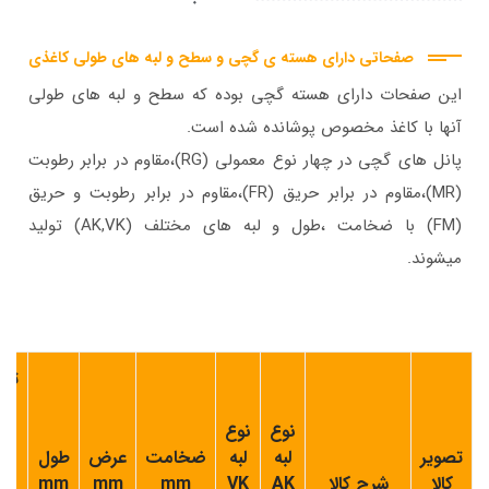
صفحاتی دارای هسته ی گچی و سطح و لبه های طولی کاغذی
این صفحات دارای هسته گچی بوده که سطح و لبه های طولی
آنها با کاغذ مخصوص پوشانده شده است.
پانل های گچی در چهار نوع معمولی (RG)،مقاوم در برابر رطوبت
(MR)،مقاوم در برابر حریق (FR)،مقاوم در برابر رطوبت و حریق
(FM) با ضخامت ،طول و لبه های مختلف (AK,VK) تولید
میشوند.
تعد
بر
نوع
نوع
د
تصویر
لبه
لبه
ضخامت
عرض
طول
ه
کالا
شرح کالا
AK
VK
mm
mm
mm
پا